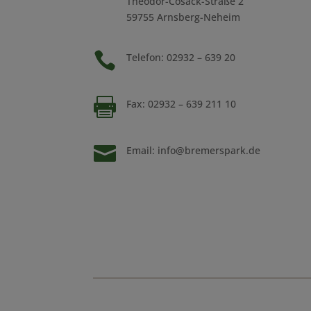
Theodor-Cosack-Straße 2
59755 Arnsberg-Neheim

Telefon: 02932 – 639 20

Fax: 02932 – 639 211 10

Email:
info@bremerspark.de