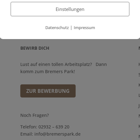
Einstellungen
|
Datenschutz
Impressum
BEWIRB DICH
Lust auf einen tollen Arbeitsplatz? Dann
komm zum Bremers Park!
ZUR BEWERBUNG
Noch Fragen?
Telefon: 02932 – 639 20
Email:
info@bremerspark.de